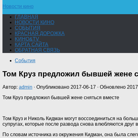
Новости кино
ГЛАВНАЯ
НОВОСТИ КИНО
СОБЫТИЯ
КРАСНАЯ ДОРОЖКА
KИНО&TV
КАРТА САЙТА
ОБРАТНАЯ СВЯЗЬ
События
Том Круз предложил бывшей жене с
Автор:
admin
· Опубликовано
2017-06-17
· Обновлено
2017
Том Круз предложил бывшей жене сняться вместе
Том Круз и Николь Кидман могут воссоединиться на боль
супругах, которые после развода снова влюбляются друг в
По словам источника из окружения Кидман, она была сле