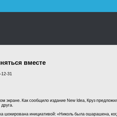
няться вместе
-12-31
шом экране. Как сообщило издание New Idea, Круз предлож
 друга.
гка шокирована инициативой: «Николь была ошарашена, ко