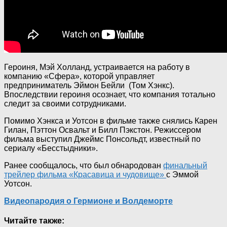
Героиня, Мэй Холланд, устраивается на работу в
компанию «Сфера», которой управляет
предприниматель Эймон Бейли (Том Хэнкс).
Впоследствии героиня осознает, что компания тотально
следит за своими сотрудниками.
Помимо Хэнкса и Уотсон в фильме также снялись Карен
Гилан, Пэттон Освальт и Билл Пэкстон. Режиссером
фильма выступил Джеймс Понсольдт, известный по
сериалу «Бесстыдники».
Ранее сообщалось, что был обнародован
финальный
трейлер фильма «Красавица и чудовище»
с Эммой
Уотсон.
Видеопародия о Гермионе и Волдеморте
Читайте также: