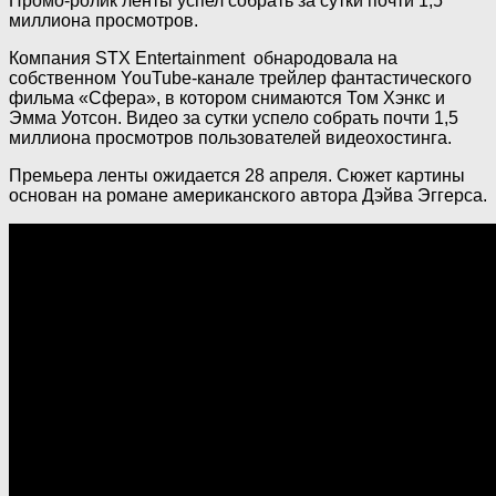
Промо-ролик ленты успел собрать за сутки почти 1,5
миллиона просмотров.
Компания STX Entertainment обнародовала на
собственном YouTube-канале трейлер фантастического
фильма «Сфера», в
котором снимаются Том Хэнкс и
Эмма Уотсон. Видео за сутки успело собрать почти 1,5
миллиона просмотров пользователей видеохостинга.
Премьера ленты ожидается 28 апреля. Сюжет картины
основан на романе американского автора Дэйва Эггерса.