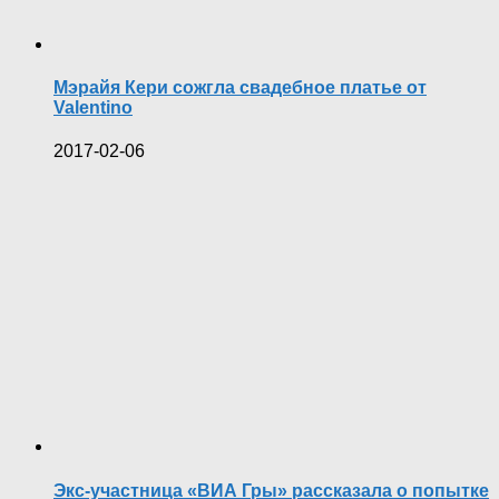
Мэрайя Кери сожгла свадебное платье от
Valentino
2017-02-06
Экс-участница «ВИА Гры» рассказала о попытке