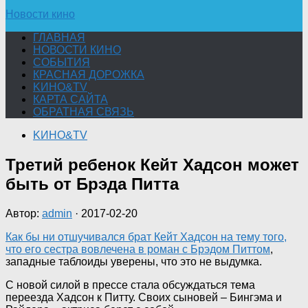
Новости кино
ГЛАВНАЯ
НОВОСТИ КИНО
СОБЫТИЯ
КРАСНАЯ ДОРОЖКА
KИНО&TV
КАРТА САЙТА
ОБРАТНАЯ СВЯЗЬ
KИНО&TV
Третий ребенок Кейт Хадсон может
быть от Брэда Питта
Автор:
admin
·
2017-02-20
Как бы ни отшучивался брат Кейт Хадсон на тему того,
что его сестра вовлечена в роман с Брэдом Питтом
,
западные таблоиды уверены, что это не выдумка.
С новой силой в прессе стала обсуждаться тема
переезда Хадсон к Питту. Своих сыновей – Бингэма и