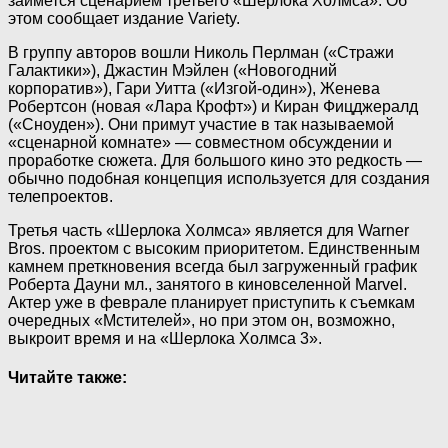
займется сценарием третьего «Шерлока Холмса». Об
этом сообщает издание Variety.
В группу авторов вошли Николь Перлман («Стражи
Галактики»), Джастин Мэйлен
(«Новогодний
корпоратив»), Гари Уитта («Изгой-один»), Женева
Робертсон (новая «Лара Крофт») и Киран Фицджералд
(«Сноуден»). Они примут участие в так называемой
«сценарной комнате» — совместном обсуждении и
проработке сюжета. Для большого кино это редкость —
обычно подобная концепция используется для создания
телепроектов.
Третья часть «Шерлока Холмса» является для Warner
Bros. проектом с высоким приоритетом. Единственным
камнем преткновения всегда был загруженный график
Роберта Дауни мл., занятого в киновселенной Marvel.
Актер уже в феврале планирует приступить к съемкам
очередных «Мстителей», но при этом он, возможно,
выкроит время и на «Шерлока Холмса 3».
Читайте также: