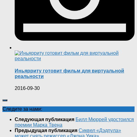
Иньярриту готовит фильм для виртуальной
реальности
2016-09-30
Следите за нами:
Следующая публикация
Билл Мюррей удостоился
премии Марка Твена
Предыдущая публикация
Сиквел «Дэдпула»
может снять режиссер «Джона Уика»