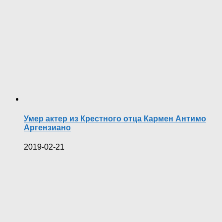
Умер актер из Крестного отца Кармен Антимо
Аргензиано
2019-02-21