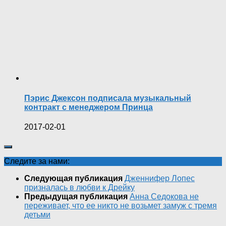
Пэрис Джексон подписала музыкальный
контракт с менеджером Принца
2017-02-01
Следите за нами:
Следующая публикация
Дженнифер Лопес
призналась в любви к Дрейку
Предыдущая публикация
Анна Седокова не
переживает, что ее никто не возьмет замуж с тремя
детьми