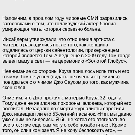
Напомним, в прошлом году мировые СМИ разразились
заголовками о том, что голливудский актер бросил
умирающая мать, которая серьезно больна.
Инсайдеры утверждали, что отношения артиста с
матерью разладились после того, как женщина
отдалилась от церкви сайентологии, приверженцем
которой является Том. А ведь ещё в 2009 году Том гордо
вывел маму в свет — на церемонию «Золотой Глобус».
Невнимание со стороны Круза пришлось испытать и его
отчиму. Том не успел (видать, не очень и стремился)
повидаться с отчимом Джо Саусом до того, как мужчина
скончался.
Отметим, что Джо прожил с матерью Круза 32 года, а
Тому даже не явился на похороны человека, который его
воспитал. Незадолго до смерти журналисты спросили
Джо, навещает ли его 53-летний пасынок. «Нет, мы давно
уже с ним не виделись. Я бы не хотел его втягивать во
все это, я же еще сам могу о себе позаботиться. Кроме
того, он слишком занят. Я не хочу беспокоить его», —