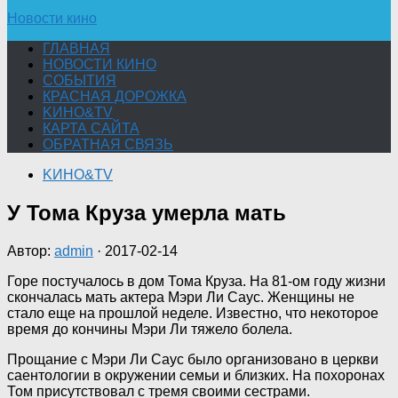
Новости кино
ГЛАВНАЯ
НОВОСТИ КИНО
СОБЫТИЯ
КРАСНАЯ ДОРОЖКА
KИНО&TV
КАРТА САЙТА
ОБРАТНАЯ СВЯЗЬ
KИНО&TV
У Тома Круза умерла мать
Автор:
admin
·
2017-02-14
Горе постучалось в дом Тома Круза. На 81-ом году жизни
скончалась мать актера Мэри Ли Саус. Женщины не
стало еще на прошлой неделе. Известно, что некоторое
время до кончины Мэри Ли тяжело болела.
Прощание с Мэри Ли Саус было организовано в церкви
саентологии в окружении
семьи и близких. На похоронах
Том присутствовал с тремя своими сестрами.