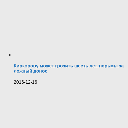
Киркорову может грозить шесть лет тюрьмы за
ложный донос
2016-12-16