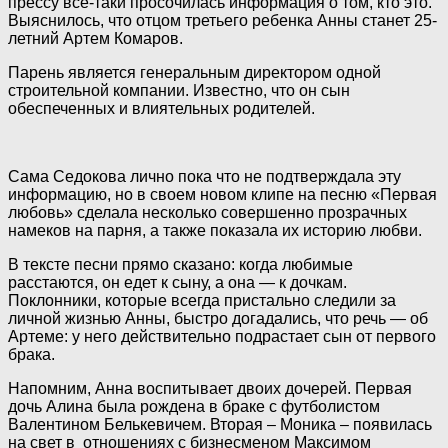
прессу все-таки просочилась информация о том,
кто это.
Выяснилось, что отцом третьего ребенка Анны станет 25-
летний Артем Комаров.
Парень является генеральным директором одной
строительной компании. Известно, что он сын
обеспеченных и влиятельных родителей.
Сама Седокова лично пока что не подтверждала эту
информацию, но в своем новом клипе на песню «Первая
любовь» сделала несколько совершенно прозрачных
намеков на парня, а также показала их историю любви.
В тексте песни прямо сказано: когда любимые
расстаются, он едет к сыну, а она — к дочкам.
Поклонники, которые всегда пристально следили за
личной жизнью Анны, быстро догадались, что речь — об
Артеме: у него действительно подрастает сын от первого
брака.
Напомним, Анна воспитывает двоих дочерей. Первая
дочь Алина была рождена в браке с футболистом
Валентином Белькевичем. Вторая – Моника – появилась
на свет в отношениях с бизнесменом Максимом