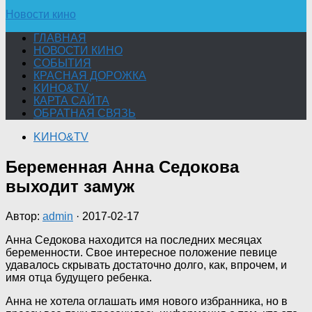
Новости кино
ГЛАВНАЯ
НОВОСТИ КИНО
СОБЫТИЯ
КРАСНАЯ ДОРОЖКА
KИНО&TV
КАРТА САЙТА
ОБРАТНАЯ СВЯЗЬ
KИНО&TV
Беременная Анна Седокова
выходит замуж
Автор:
admin
·
2017-02-17
Анна Седокова находится на последних месяцах
беременности. Свое интересное положение певице
удавалось скрывать достаточно долго, как, впрочем, и
имя отца будущего ребенка.
Анна не хотела оглашать имя нового избранника, но в