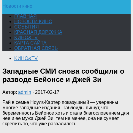
Новости кино
ГЛАВНАЯ
НОВОСТИ КИНО
СОБЫТИЯ
КРАСНАЯ ДОРОЖКА
KИНО&TV
КАРТА САЙТА
ОБРАТНАЯ СВЯЗЬ
KИНО&TV
Западные СМИ снова сообщили о
разводе Бейонсе и Джей Зи
Автор:
admin
·
2017-02-17
Рай в семье Ноулз-Картер показушный — уверенны
многие западные издания. Таблоиды пишут, что
беременность Бейонсе хоть и
стала благословением для
нее и ее мужа Джей Зи, тем не менее, она не сумеет
скрепить то, что уже развалилось.