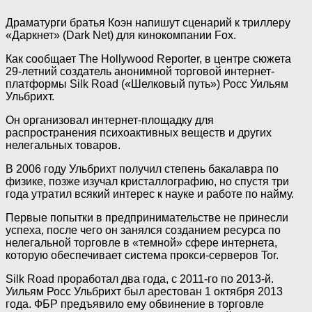
Драматурги братья Коэн напишут сценарий к триллеру
«Даркнет» (Dark Net) для кинокомпании Fox.
Как сообщает The Hollywood Reporter, в центре сюжета
29-летний создатель анонимной торговой интернет-
платформы Silk Road («Шелковый
путь») Росс Уильям
Ульбрихт.
Он организовал интернет-площадку для
распространения психоактивных веществ и других
нелегальных товаров.
В 2006 году Ульбрихт получил степень бакалавра по
физике, позже изучал кристаллографию, но спустя три
года утратил всякий интерес к науке и работе по найму.
Первые попытки в предпринимательстве не принесли
успеха, после чего он занялся созданием ресурса по
нелегальной торговле в «темной» сфере интернета,
которую обеспечивает система прокси-серверов Tor.
Silk Road проработал два года, с 2011-го по 2013-й.
Уильям Росс Ульбрихт был арестован 1 октября 2013
года. ФБР предъявило ему обвинение в торговле