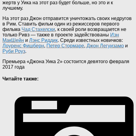
жертв у Уика на этот раз будет больше, но это и к
лучшему.
На этот раз Джон отправится уничтожать своих недругов
в Рим. Ставить фильм один из режиссеров первого
фильма
Чад Стахелски
, к своей роли возвращается не
только Ривз — также в проекте задействованы
Иэн
МакШейн
и
Лэнс Риддик
. Среди известных новичков:
Лоуренс Фишберн
,
Петер Стормаре
,
Джон Легуизамо
и
Руби Роуз
.
Премьера «Джона Уика 2» состоится девятого февраля
2017 года
Читайте также: