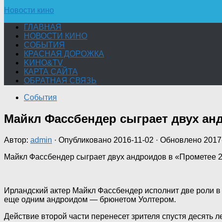
Новости кино
ГЛАВНАЯ
НОВОСТИ КИНО
СОБЫТИЯ
КРАСНАЯ ДОРОЖКА
KИНО&TV
КАРТА САЙТА
ОБРАТНАЯ СВЯЗЬ
События
Майкл Фассбендер сыграет двух ан
Автор:
admin
· Опубликовано
2016-11-02
· Обновлено
2017
Майкл Фассбендер сыграет двух андроидов в «Прометее 
Ирландский актер Майкл Фассбендер исполнит две роли в
еще одним андроидом — брюнетом
Уолтером.
Действие второй части перенесет зрителя спустя десять л