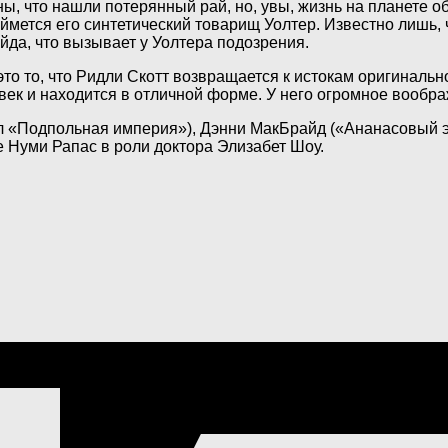
, что нашли потерянный рай, но, увы, жизнь на планете об
аймется его синтетический товарищ Уолтер. Известно лишь, 
ейда, что вызывает у Уолтера подозрения.
это то, что Ридли Скотт возвращается к истокам оригиналь
к и находится в отличной форме. У него огромное воображе
 «Подпольная империя»), Дэнни МакБрайд («Ананасовый экс
 Нуми Рапас в роли доктора Элизабет Шоу.