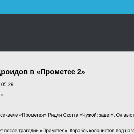
дроидов в «Прометее 2»
-05-29
2»
 сиквеле «Прометея» Ридли Скотта «Чужой: завет». Он выс
ет после трагедии «Прометея». Корабль колонистов под наз