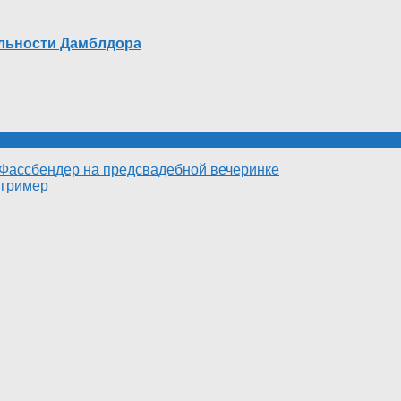
альности Дамблдора
 Фассбендер на предсвадебной вечеринке
 гример