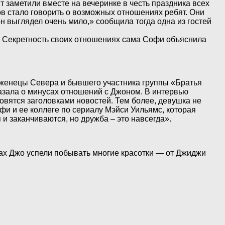
т заметили вместе на вечеринке в честь праздника всех
в стало говорить о возможных отношениях ребят. Они
он выглядел очень мило,» сообщила тогда одна из гостей
в. Секретность своих отношениях сама Софи объяснила
оженецы Севера и бывшего участника группы «Братья
казала о минусах отношений с Джоном. В интервью
овятся заголовками новостей. Тем более, девушка не
и и ее коллеге по сериалу Мэйси Уильямс, которая
и заканчиваются, но дружба – это навсегда».
ках Джо успели побывать многие красотки — от Джиджи