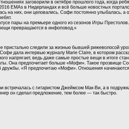
тношениях заговорили в октябре прошлого года, когда ребя
-2016 EMAs в Нидерландах и всё больше новостных портало
лась на них, они целовались. Софи постоянно улыбалась, а 
ребят.
татусе пары на премьере одного из сезонов Игры Престоло
е вещи превращаются в инфоповод.»
рые пристально следили за жизнью бывшей рижеволосой ур
 Софи дала интервью журналу Marie Claire, в котором расс
го напрягает, ведь даже самые простые вещи в итоге стан
ты. Она предпочитает больше «Мофи». Такое прозвище Соф
ой дружбы. «Я предпочитаю «Мофи». Отношения начинаются 
фи встречалась с гитаристом Джеймсом Мак-Ви, а в подруж
нер он сделал предложение, тем более — так быстро.