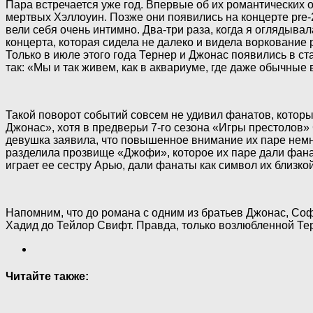
Пара встречается уже год. Впервые об их романтических о
мертвых Хэллоуин. Позже они появились на концерте pre
вели себя очень интимно. Два-три раза, когда я оглядыва
концерта, которая сидела не далеко и видела воркование 
Только в июле этого года Тернер и Джонас появились в с
так: «Мы и так живем, как в аквариуме, где даже обычны
Такой поворот событий совсем не удивил фанатов, кото
Джонас», хотя в предверьи 7-го сезона «Игры престолов»
девушка заявила, что повышенное внимание их паре немно
разделила прозвище «Джофи», которое их паре дали фана
играет ее сестру Арью, дали фанаты как символ их близк
Напомним, что до романа с одним из братьев Джонас, Со
Хадид до Тейлор Свифт. Правда, только возлюбленной Тер
Читайте также: