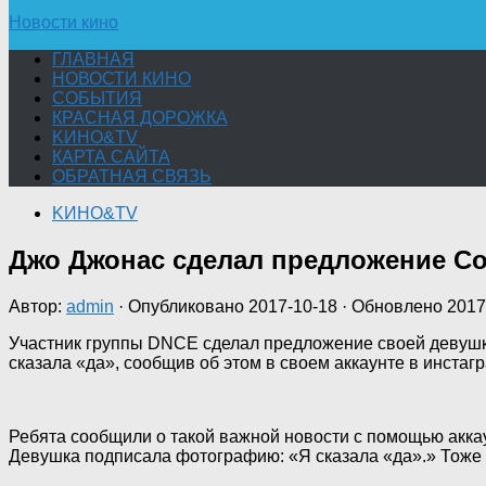
Новости кино
ГЛАВНАЯ
НОВОСТИ КИНО
СОБЫТИЯ
КРАСНАЯ ДОРОЖКА
KИНО&TV
КАРТА САЙТА
ОБРАТНАЯ СВЯЗЬ
KИНО&TV
Джо Джонас сделал предложение С
Автор:
admin
· Опубликовано
2017-10-18
· Обновлено
2017
Участник группы DNCE сделал предложение своей девушк
сказала «да», сообщив об этом в своем аккаунте в инстаг
Ребята сообщили о такой важной новости с помощью аккау
Девушка подписала фотографию: «Я сказала «да».» Тоже 