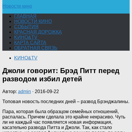
Новости кино
ГЛАВНАЯ
НОВОСТИ КИНО
СОБЫТИЯ
КРАСНАЯ ДОРОЖКА
KИНО&TV
КАРТА САЙТА
ОБРАТНАЯ СВЯЗЬ
KИНО&TV
Джоли говорит: Брэд Питт перед
разводом избил детей
Автор:
admin
·
2016-09-22
Топовая новость последних дней – развод Брэнджалины.
Пара, которая была образцом семейных отношений,
распалась. Причем сделала это крайне некрасиво. Чуть
ли не каждый час появляется новая информация,
касательно развода Питта и Джоли. Так, как стало