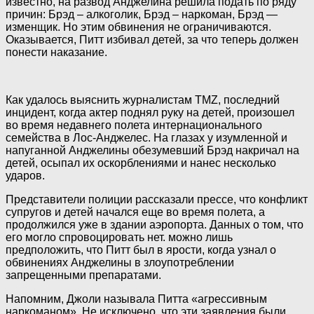
известно, на развод
Анджелина решила подать по ряду
причин: Брэд – алкоголик, Брэд – наркоман, Брэд —
изменщик. Но этим обвинения не ограничиваются.
Оказывается, Питт избивал детей, за что теперь должен
понести наказание.
Как удалось выяснить журналистам TMZ, последний
инцидент, когда актер поднял руку на детей, произошел
во время недавнего полета интернационального
семейства в Лос-Анджелес. На глазах у изумленной и
напуганной Анджелины обезумевший Брэд накричал на
детей, осыпал их оскорблениями и нанес несколько
ударов.
Представители полиции рассказали прессе, что конфликт
супругов и детей начался еще во время полета, а
продолжился уже в здании аэропорта. Данных о том, что
его могло спровоцировать нет. можно лишь
предположить, что Питт был в ярости, когда узнал о
обвинениях Анджелины в злоупотреблении
запрещенными препаратами.
Напомним, Джоли называла Питта «агрессивным
наркоманом». Не исключено, что эти заявления были