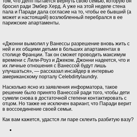
том, что Депп пытается вернуть свою семью, которую он
бросил ради Эмбер Херд. А уже на этой неделе стена
пала и Паради дала согласие на то, чтобы ее бывший (а
может и настоящий) возлюбленный перебрался в ее
парижские апартаменты.
«Джонни вымолил у Ванессы разрешение вновь жить с
ней и их общими детьми в больших апартаментах в
столице Франции. Так он сможет проводить максимум
времени с Лили-Роуз и Джеком. Джонни надеется, что и
их личные отношения с Ванессой будут лишь
улучшаться», — рассказал инсайдер в интервью
американскому порталу Celebdirtylaundry.
Насколько ясно из заявления информатора, такое
решение было принято Ванессой ради того, чтобы дети
сумели снова в достаточной степени контактировать с
отцом. Но также не исключен вариант, что Паради верит
в воссоединение своей семьи.
Как вам кажется, удастся ли паре склеить разбитую вазу?