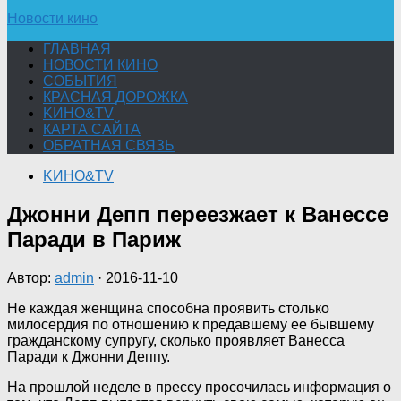
Новости кино
ГЛАВНАЯ
НОВОСТИ КИНО
СОБЫТИЯ
КРАСНАЯ ДОРОЖКА
KИНО&TV
КАРТА САЙТА
ОБРАТНАЯ СВЯЗЬ
KИНО&TV
Джонни Депп переезжает к Ванессе
Паради в Париж
Автор:
admin
·
2016-11-10
Не каждая женщина способна проявить столько
милосердия по отношению к предавшему ее бывшему
гражданскому супругу, сколько проявляет Ванесса
Паради к Джонни Деппу.
На прошлой неделе в прессу просочилась информация о