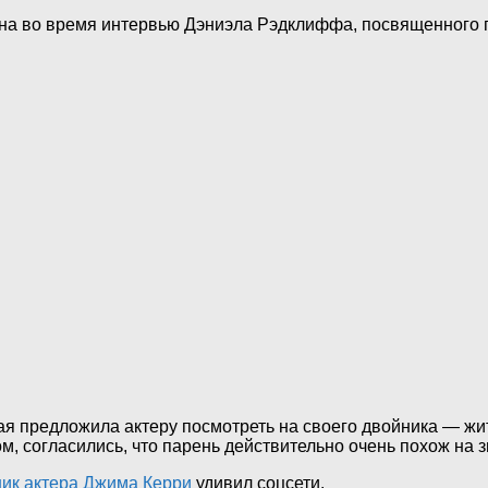
лана во время интервью Дэниэла Рэдклиффа, посвященного 
ая предложила актеру посмотреть на своего двойника — жи
, согласились, что парень действительно очень похож на з
ник актера Джима Керри
удивил соцсети.