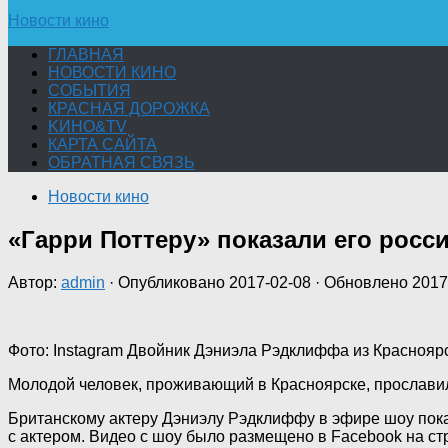
Новости кино
ГЛАВНАЯ
НОВОСТИ КИНО
СОБЫТИЯ
КРАСНАЯ ДОРОЖКА
KИНО&TV
КАРТА САЙТА
ОБРАТНАЯ СВЯЗЬ
Новости кино
«Гарри Поттеру» показали его росс
Автор:
admin
· Опубликовано
2017-02-08
· Обновлено
2017
Фото: Instagram Двойник Дэниэла Рэдклиффа из Красноярс
Молодой человек, проживающий в Красноярске, прославилс
Британскому актеру Дэниэлу Рэдклиффу в эфире шоу пока
с актером. Видео с шоу было размещено в Facebook на ст