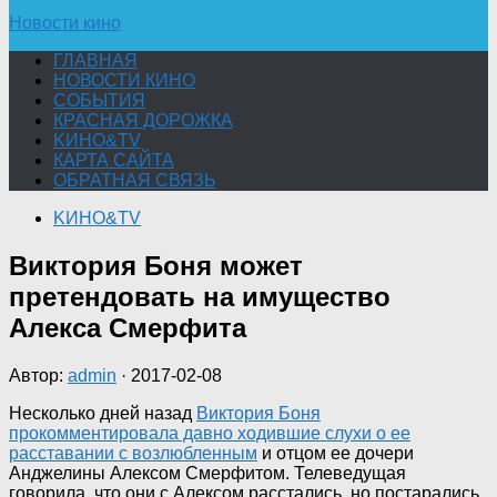
Новости кино
ГЛАВНАЯ
НОВОСТИ КИНО
СОБЫТИЯ
КРАСНАЯ ДОРОЖКА
KИНО&TV
КАРТА САЙТА
ОБРАТНАЯ СВЯЗЬ
KИНО&TV
Виктория Боня может
претендовать на имущество
Алекса Смерфита
Автор:
admin
·
2017-02-08
Несколько дней назад
Виктория Боня
прокомментировала давно ходившие слухи о ее
расставании с возлюбленным
и отцом ее дочери
Анджелины Алексом Смерфитом. Телеведущая
говорила, что они с Алексом расстались, но постарались