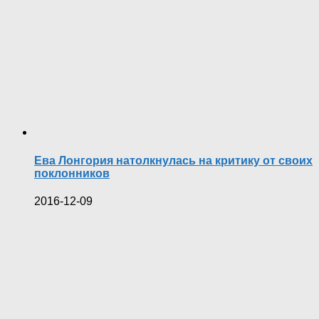
Ева Лонгория натолкнулась на критику от своих
поклонников
2016-12-09